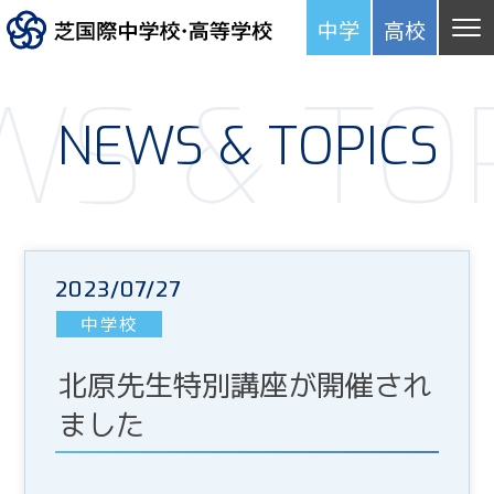
中学
高
校
S & TO
NEWS & TOPICS
2023/07/27
中学校
北原先生特別講座が開催され
ました