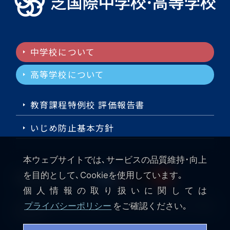
中学校について
高等学校について
教育課程特例校 評価報告書
いじめ防止基本方針
本ウェブサイトでは､サービスの品質維持･向上
を目的として､Cookieを使用しています｡
SNS公式アカウント
個人情報の取り扱いに関しては
プライバシーポリシー
をご確認ください｡
Copyright © Shiba Kokusai Jr. & Sr. High School All rights
reserved.