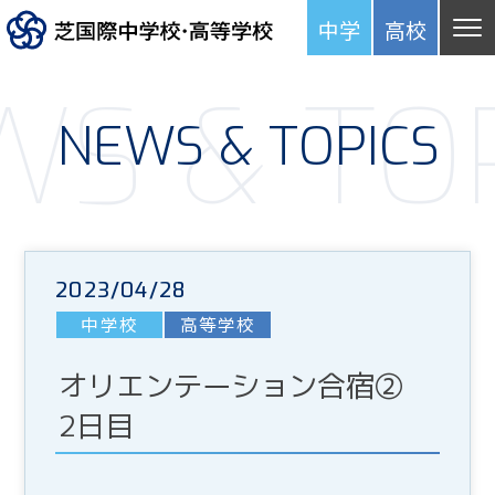
中学
高
校
S & TO
NEWS & TOPICS
2023/04/28
中学校
高等学校
オリエンテーション合宿②
2日目